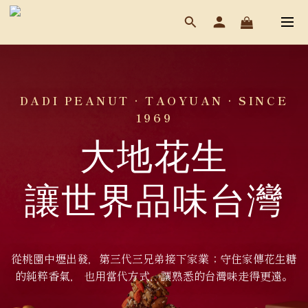
DADI PEANUT · TAOYUAN · SINCE
1969
大地花生
讓世界品味台灣
從桃園中壢出發，第三代三兄弟接下家業；守住家傳花生糖
的純粹香氣， 也用當代方式，讓熟悉的台灣味走得更遠。