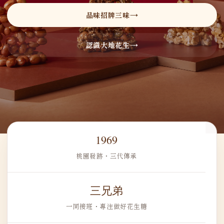
品味招牌三味
認識大地花生
1969
桃園發跡・三代傳承
三兄弟
一同接班・專注做好花生糖