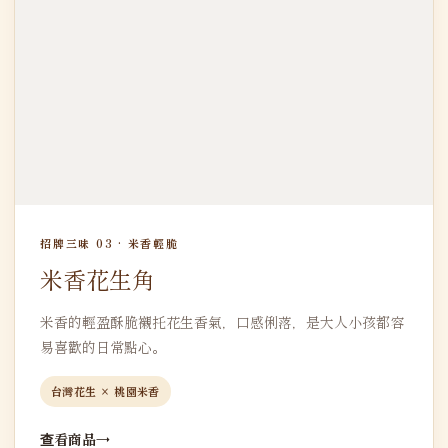
招牌三味 03 · 米香輕脆
米香花生角
米香的輕盈酥脆襯托花生香氣，口感俐落，是大人小孩都容
易喜歡的日常點心。
台灣花生 × 桃園米香
查看商品