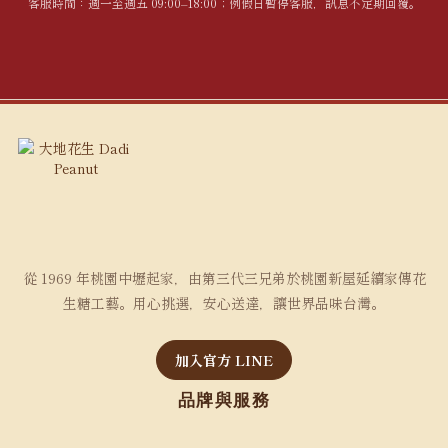
客服時間：週一至週五 09:00–18:00；例假日暫停客服，訊息不定期回覆。
從 1969 年桃園中壢起家，由第三代三兄弟於桃園新屋延續家傳花
生糖工藝。用心挑選，安心送達，讓世界品味台灣。
加入官方 LINE
品牌與服務