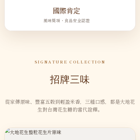
國際肯定
風味獎項・食品安全認證
SIGNATURE COLLECTION
招牌三味
從家傳原味、豐富五穀到輕盈米香，三種口感，都是大地花
生對台灣花生糖的當代詮釋。