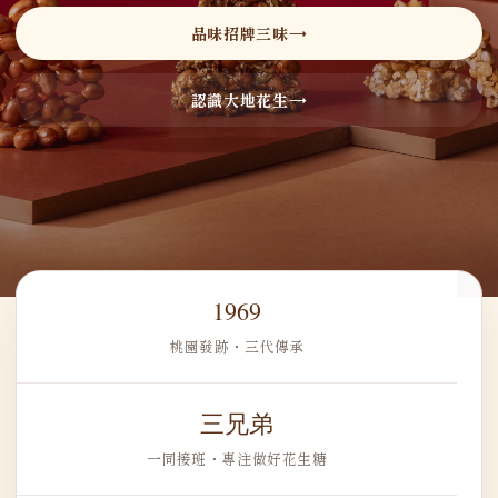
品味招牌三味
認識大地花生
1969
桃園發跡・三代傳承
三兄弟
一同接班・專注做好花生糖