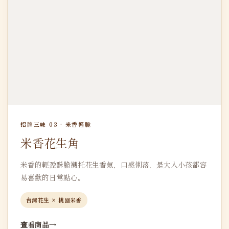
招牌三味 03 · 米香輕脆
米香花生角
米香的輕盈酥脆襯托花生香氣，口感俐落，是大人小孩都容
易喜歡的日常點心。
台灣花生 × 桃園米香
查看商品