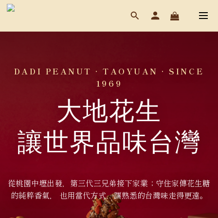
DADI PEANUT · TAOYUAN · SINCE
1969
大地花生
讓世界品味台灣
從桃園中壢出發，第三代三兄弟接下家業；守住家傳花生糖
的純粹香氣， 也用當代方式，讓熟悉的台灣味走得更遠。