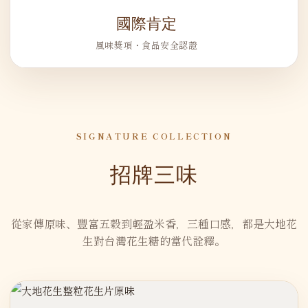
國際肯定
風味獎項・食品安全認證
SIGNATURE COLLECTION
招牌三味
從家傳原味、豐富五穀到輕盈米香，三種口感，都是大地花
生對台灣花生糖的當代詮釋。