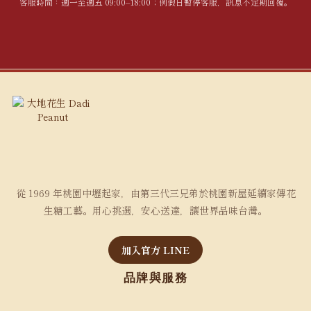
客服時間：週一至週五 09:00–18:00；例假日暫停客服，訊息不定期回覆。
從 1969 年桃園中壢起家，由第三代三兄弟於桃園新屋延續家傳花
生糖工藝。用心挑選，安心送達，讓世界品味台灣。
加入官方 LINE
品牌與服務