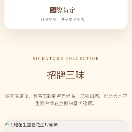
國際肯定
風味獎項・食品安全認證
SIGNATURE COLLECTION
招牌三味
從家傳原味、豐富五穀到輕盈米香，三種口感，都是大地花
生對台灣花生糖的當代詮釋。