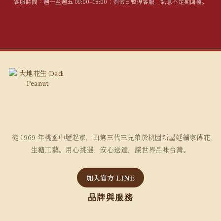
客服時間：週一至週五 09:00–18:00；例假日暫停客服，訊息不定期回覆。
從 1969 年桃園中壢起家，由第三代三兄弟於桃園新屋延續家傳花
生糖工藝。用心挑選，安心送達，讓世界品味台灣。
加入官方 LINE
品牌與服務