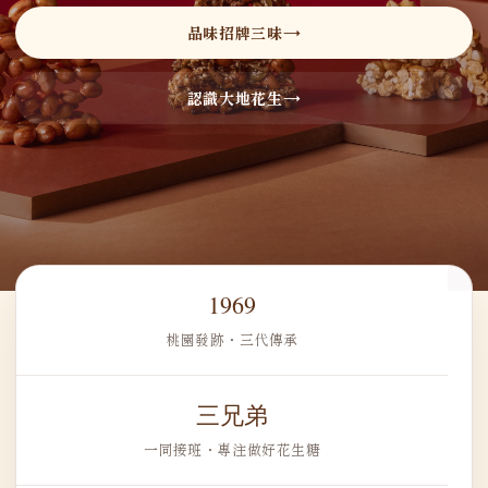
品味招牌三味
認識大地花生
1969
桃園發跡・三代傳承
三兄弟
一同接班・專注做好花生糖