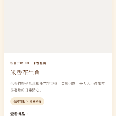
招牌三味 03 · 米香輕脆
米香花生角
米香的輕盈酥脆襯托花生香氣，口感俐落，是大人小孩都容
易喜歡的日常點心。
台灣花生 × 桃園米香
查看商品