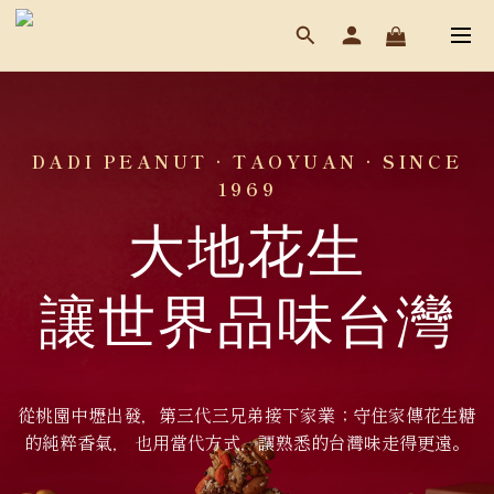
DADI PEANUT · TAOYUAN · SINCE
1969
大地花生
讓世界品味台灣
從桃園中壢出發，第三代三兄弟接下家業；守住家傳花生糖
的純粹香氣， 也用當代方式，讓熟悉的台灣味走得更遠。