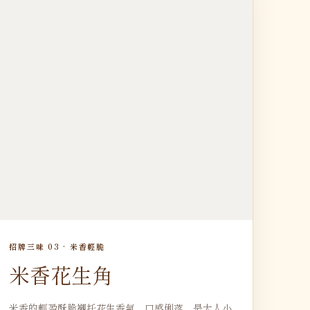
招牌三味 03 · 米香輕脆
米香花生角
米香的輕盈酥脆襯托花生香氣，口感俐落，是大人小