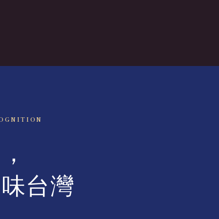
OGNITION
生，
品味台灣