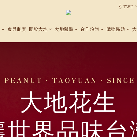
$
TWD
品
會員制度
關於大地
大地體驗
合作洽詢
購物協助
大
 PEANUT · TAOYUAN · SINCE
大地花生
讓世界品味台