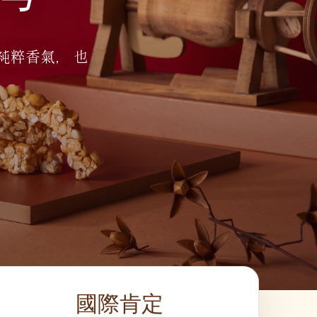
純粹香氣， 也
國際肯定