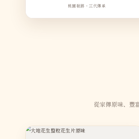
桃園發跡・三代傳承
從家傳原味、豐