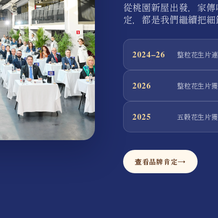
從桃園新屋出發，家傳
定，都是我們繼續把細
2024–26
整粒花生片連續
2026
整粒花生片獲 Cr
2025
五穀花生片獲 A.
查看品牌肯定