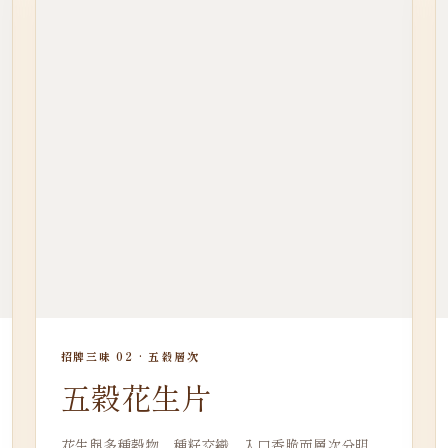
招牌三味 02 · 五穀層次
五穀花生片
花生與多種穀物、種籽交織，入口香脆而層次分明，