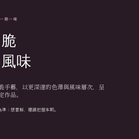
· 一期一味
生脆
定風味
脆手藝，以更深邃的色澤與風味層次，呈
定作品。
為準；想嘗鮮，建議把握本期。