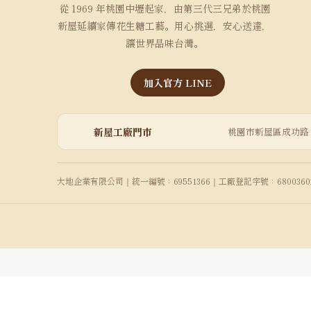
從 1969 年桃園中壢起家，由第三代三兄弟於桃園
新屋延續家傳花生糖工藝。用心挑選，安心送達，
讓世界品味台灣。
加入官方 LINE
新屋工廠門市
桃園市新屋區成功路 
大地企業有限公司｜統一編號：69551366｜工廠登記字號：6800360