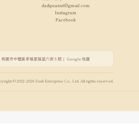
dadipeanut@gmail.com
Instagram
Facebook
桃園市中壢區幸福里福星六街 5 號｜
Google 地圖
yright © 2022–2026 Dadi Enterprise Co., Ltd. All rights reserved.