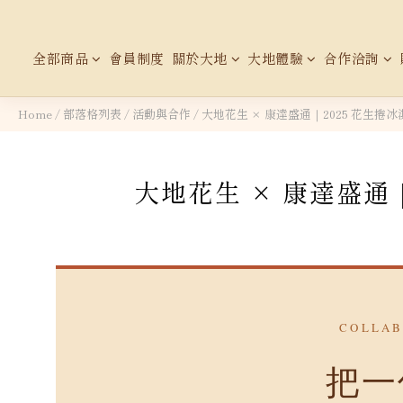
全部商品
會員制度
關於大地
大地體驗
合作洽詢
Home
/
部落格列表
/
活動與合作
/
大地花生 × 康達盛通｜2025 花生捲
大地花生 × 康達盛通
COLLAB
把一