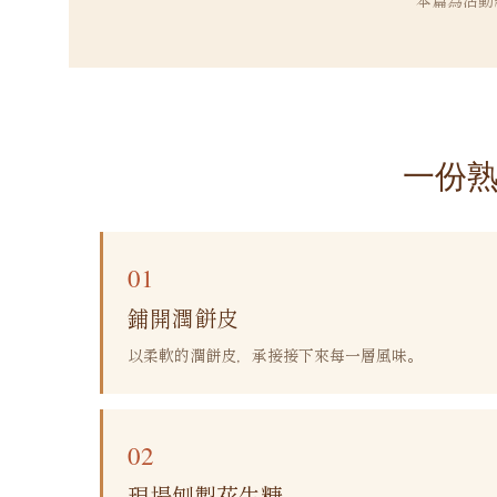
一份
01
鋪開潤餅皮
以柔軟的潤餅皮，承接接下來每一層風味。
02
現場刨製花生糖