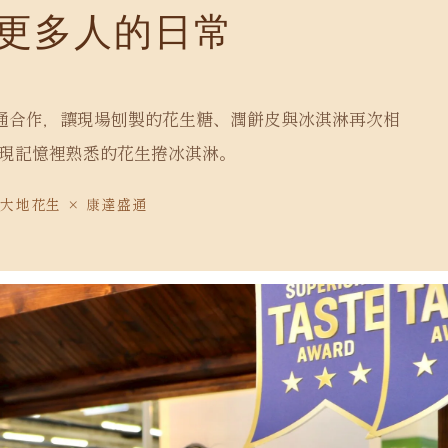
更多人的日常
達盛通合作，讓現場刨製的花生糖、潤餅皮與冰淇淋再次相
現記憶裡熟悉的花生捲冰淇淋。
大地花生 × 康達盛通