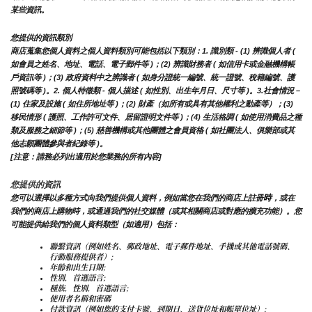
某些資訊。
您提供的資訊類別
商店蒐集您個人資料之個人資料類別可能包括以下類別：1. 識別類 - (1) 辨識個人者 ( 
如會員之姓名、地址、電話、電子郵件等 )；(2) 辨識財務者 ( 如信用卡或金融機構帳
戶資訊等 )；(3) 政府資料中之辨識者 ( 如身分證統一編號、統一證號、稅籍編號、護
照號碼等 )。2. 個人特徵類 - 個人描述 ( 如性別、出生年月日、尺寸等 )。3.社會情況 – 
(1) 住家及設施 ( 如住所地址等 )；(2) 財產（如所有或具有其他權利之動產等）；(3) 
移民情形 ( 護照、工作許可文件、居留證明文件等 )；(4) 生活格調 ( 如使用消費品之種
類及服務之細節等 )；(5) 慈善機構或其他團體之會員資格 ( 如社團法人、俱樂部或其
他志願團體參與者紀錄等 )。
[注意：請務必列出適用於您業務的所有內容]
您提供的資訊
時
您可以選擇以多種方式向我們提供個人資料，例如當您在我們的商店上註冊
，或在
我們的商店上購物時，或通過我們的社交媒體（或其相關商店或對應的擴充功能）。您
可能提供給我們的個人資料類型（如適用）包括：
聯繫資訊（例如姓名、郵政地址、電子郵件地址、手機或其他電話號碼、
行動服務提供者）;
年齡和出生日期;
性別，首選語言;
種族，性別，首選語言;
使用者名稱和密碼
付款資訊（例如您的支付卡號、到期日、送貨位址和帳單位址）;