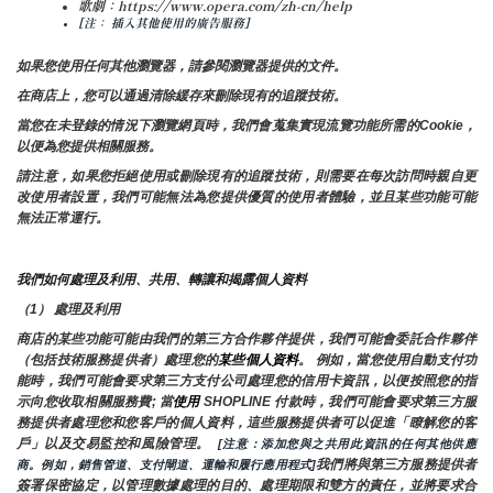
歌劇：https://www.opera.com/zh-cn/help
[注： 插入其他使用的廣告服務]
如果您使用任何其他瀏覽器，請參閱瀏覽器提供的文件。
在商店上，您可以通過清除緩存來刪除現有的追蹤技術。
當您在未登錄的情況下瀏覽網頁時，我們會蒐集實現流覽功能所需的Cookie，
以便為您提供相關服務。
請注意，如果您拒絕使用或刪除現有的追蹤技術，則需要在每次訪問時親自更
改使用者設置，我們可能無法為您提供優質的使用者體驗，並且某些功能可能
無法正常運行。
我們如何處理及利用、共用、轉讓和揭露個人資料
（1） 處理及利用
商店的某些功能可能由我們的第三方合作夥伴提供，我們可能會委託合作夥伴
（包括技術服務提供者）處理您的
某些個人資料
。 例如，當您使用自動支付功
能時，我們可能會要求第三方支付公司處理您的信用卡資訊，以便按照您的指
示向您收取相關服務費; 當
使用 
SHOPLINE 付款時，我們可能會要求第三方服
務提供者處理您和您客戶的個人資料，這些服務提供者可以促進「瞭解您的客
戶」以及交易監控和風險管理。 
 [注意：添加您與之共用此資訊的任何其他供應
我們將與第三方服務提供者
商。例如，銷售管道、支付閘道、運輸和履行應用程式]
簽署保密協定，以管理數據處理的目的、處理期限和雙方的責任，並將要求合