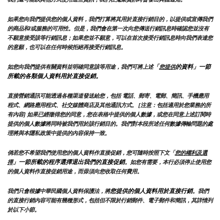
如果您向我們提供您的個人資料，我們打算將其用於直接行銷目的，以提供或宣傳我們
的商品和/或服務的可用性。但是，我們會在第一次向您傳送行銷訊息時確認您並沒有
不願意接受該等行銷訊息；如果您並不願意，可以在首次接受行銷訊息時向我們表達您
的意願，也可以在任何時候拒絕再接受行銷訊息。
「
的資料」一節
如您向我們提供有關資料並明確同意該等用途，我們可將上述
您提供
所載的各類個人資料用於直接促銷。
直接營銷通訊可能透過各種渠道發送給您，包括 電話、郵寄、電郵、簡訊、手機應用
程式、網路應用程式、社交媒體商店及其他通訊方式。 [注意：包括適用於您業務的所
有內容] 如果已經徵得您的同意，您在表格中提供的個人數據，或您在同意上述訂閱時
提供的個人數據將同時被我們用於該行銷目的。我們對本段所述任何數據傳輸問題的處
理將與本隱私政策中提供的內容保持一致。
倘若您不希望我們使用您的個人資料作直接促銷，您可隨時按照下文「
您的權利及選
」一節所載的程序選擇退出我們的直接促銷
擇
。如您有需要，本行必須停止使用您
的個人資料作直接促銷用途，而毋須向您收取任何費用。
您提供的個人資料用於直接行銷
我們只會根據中華民國個人資料保護法，將
。我們
的直接行銷內容可能有幾種形式，包括但不限於行銷郵件、電子郵件和簡訊，其詳情列
於以下小節。