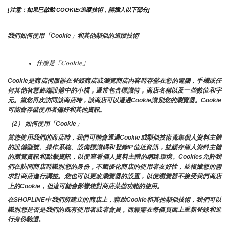
[注意：如果已啟動 COOKIE/追蹤技術，請插入以下部分]
我們如何使用「Cookie」和其他類似的追蹤技術
什麼是「Cookie」
Cookie是商店伺服器在登錄商店或瀏覽商店內容時存儲在您的電腦，手機或任
何其他智慧終端設備中的小檔，通常包含標識符，商店名稱以及一些數位和字
元。當您再次訪問該商店時，該商店可以通過Cookie識別您的瀏覽器。Cookie 
可能會存儲使用者偏好和其他資訊。
（2） 如何使用「Cookie」
當您使用我們的商店時，我們可能會通過Cookie或類似技術蒐集個人資料主體
的設備型號、操作系統、設備標識碼和登錄IP位址資訊，並緩存個人資料主體
的瀏覽資訊和點擊資訊，以便查看個人資料主體的網路環境。Cookies允許我
們在訪問商店時識別您的身份，不斷優化商店的使用者友好性，並根據您的需
求對商店進行調整。您也可以更改瀏覽器的設置，以便瀏覽器不接受我們商店
上的Cookie，但這可能會影響您對商店某些功能的使用。
在SHOPLINE中我們所建立的商店上，藉助Cookie和其他類似技術，我們可以
識別您是否是我們的既有使用者或者會員，而無需在每個頁面上重新登錄和進
行身份驗證。