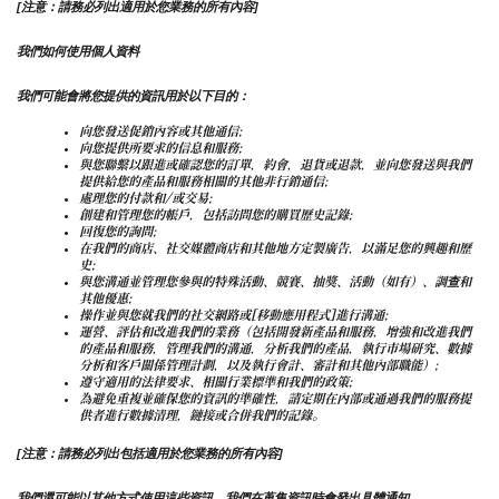
[注意：請務必列出適用於您業務的所有內容]
我們如何使用個人資料
我們可能會將您提供的資訊用於以下目的：
向您發送促銷內容或其他通信;
向您提供所要求的信息和服務;
與您聯繫以跟進或確認您的訂單，約會，退貨或退款，並向您發送與我們
提供給您的產品和服務相關的其他非行銷通信;
處理您的付款和/或交易;
創建和管理您的帳戶，包括訪問您的購買歷史記錄;
回復您的詢問;
在我們的商店、社交媒體商店和其他地方定製廣告，以滿足您的興趣和歷
史;
與您溝通並管理您參與的特殊活動、競賽、抽獎、活動（如有）、調查和
其他優惠;
操作並與您就我們的社交網路或[移動應用程式]進行溝通;
運營、評估和改進我們的業務（包括開發新產品和服務，增強和改進我們
的產品和服務，管理我們的溝通，分析我們的產品，執行市場研究、數據
分析和客戶關係管理計劃，以及執行會計、審計和其他內部職能）;
遵守適用的法律要求、相關行業標準和我們的政策;
為避免重複並確保您的資訊的準確性，請定期在內部或通過我們的服務提
供者進行數據清理，鏈接或合併我們的記錄。
[注意：請務必列出包括適用於您業務的所有內容]
我們還可能以其他方式使用這些資訊，我們在蒐集資訊時會發出具體通知。