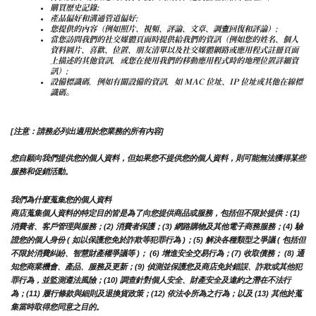
購買歷史記錄;
產品偏好和溝通管道偏好;
您提供的內容（例如照片、視頻、評論、文章、調查回復和評論）;
當您訪問我們的社交媒體頁面時提供給我們的資訊（例如您的姓名、個人
資料圖片、喜歡、位置、朋友清單以及社交媒體網路或應用程式註冊頁面
上描述的其他資訊，或您在使用我們的移動應用程式時的地理位置詳細資
訊）;
設備標識碼，例如有關設備的資訊，如 MAC 位址、IP 位址或其他在線標
識碼。
[注意：請務必列出適用於您業務的所有內容]
您自願向我們提供您的個人資料，但如果您不提供您的個人資料，則可能無法獲得某些
服務和促銷活動。
我們為什麼蒐集您的個人資料
商店蒐集個人資料的特定目的皆是為了向您提供商品或服務，包括但不限於提供：(1) 
消費者、客戶管理與服務；(2) 消費者保護；(3) 網路購物及其他電子商務服務；(4) 驗
證您的個人身份 ( 如以保護您免於詐欺等犯罪行為 )；(5) 解決各種類型之爭議 ( 包括但
不限於消費糾紛、智慧財產權爭議等 )； (6) 增進安全交易行為；(7) 收取債務； (8) 通
知您商業機會、產品、服務及更新；(9) 偵測並保護您及商店免於錯誤、詐欺或其他犯
罪行為，並監測遵法風險；(10) 調查針對個人安全、財產安全及違約之潛在不法行
為；(11) 履行條款與細則及退換貨政策；(12) 依法令所為之行為；以及 (13) 其他於蒐
集當時取得您同意之目的。