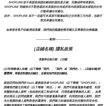
SHOPLINE並不承諾或保證此範例的資訊是正確、完整或即時更新的。 
SHOPLINE 明確表示不對您基於本頁面的任何或所有內容採取或未採取的任何
行動承擔任何責任。
此外， SHOPLINE 並不一定認可本頁面可能連結到之任何第三方內容，也絕不
對其承擔任何責任。
如果您有客戶在歐洲或美國，我們強烈建議您尋求獨立且專業的法律建議。
--------------範例----------------
{店鋪名稱} 隱私政策
更新和生效日期： [日期]
}的
{公司/商號/個人名稱}（以下簡稱「我們」，「我們」或「我們的」），{店舖名稱
運營商
，尊重您對隱私的關注，並重視我們與您的關係。 
當您訪問由我們的 SaaS 服務提供者 SHOPLINE（以下簡稱「SHOPLINE」）
授權我們建立的商店（以下簡稱「商店」）時，我們可能會蒐集和處理、利用
有關您的個人資料（包括您的員工和/或代表、代理您處理事務的人員）。如果
您在商店上訪問或購買，我們也可能會蒐集和處理、利用您的個人資料。我們
充分意識到個人資料對您的重要性，我們致力於確保商店的完整性和安全性。
本隱私政策描述了我們蒐集的有關您的個人資料的類型，我們如何使用這些資訊，我們