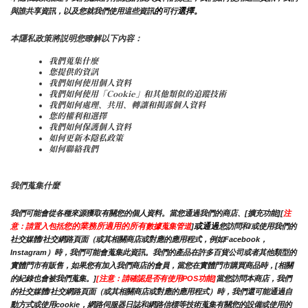
的
選擇。
與誰共享資訊，以及您就我們使用這些資訊
可行
本隱私政策將説明您瞭解以下內容：
我們蒐集什麼
您提供的資訊
我們如何使用個人資料
我們如何使用「Cookie」和其他類似的追蹤技術
我們如何處理、共用、轉讓和揭露個人資料
您的權利和選擇
我們如何保護個人資料
如何更新本隱私政策
如何聯絡我們
我們蒐集什麼
我們可能會從各種來源獲取有關您的個人資料。當您通過我們的商店、[擴充功能][
注
您的業務所適用的所有
或通過
意：請置入包括
數據蒐集管道
]
您訪問和/或使用我們的
社交媒體/社交網路頁面（或其相關商店或對應的應用程式，例如Facebook，
Instagram）時，我們可能會蒐集此資訊。我們的產品在許多百貨公司或者其他類型的
實體門市有販售，如果您有加入我們商店的會員，當您在實體門市購買商品時，[相關
的紀錄也會被我們蒐集。]
[注意：請確認是否有使用POS功能]
當您訪問本商店，我們
的社交媒體/社交網路頁面（或其相關商店或對應的應用程式）時，我們還可能通過自
動方式或使用cookie，網路伺服器日誌和網路信標等技術蒐集有關您的設備或使用的