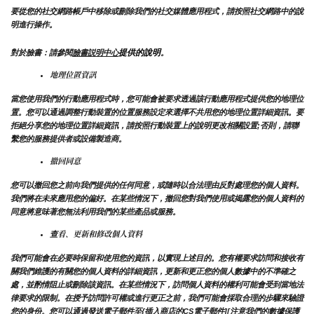
要從您的社交網路帳戶中移除或刪除我們的社交媒體應用程式，請按照社交網路中的說
明進行操作。
提供的說明
對於臉書：請參閱
臉書説明中心
。
地理位置資訊
當您使用我們的行動應用程式時，您可能會被要求透過該行動應用程式提供您的地理位
置。您可以通過調整行動裝置的位置服務設定來選擇不共用您的地理位置詳細資訊。要
拒絕分享您的地理位置詳細資訊，請按照行動裝置上的說明更改相關設置;否則，請聯
繫您的服務提供者或設備製造商。
撤回同意
您可以撤回您之前向我們提供的任何同意，或隨時以合法理由反對處理您的個人資料。
我們將在未來應用您的偏好。在某些情況下，撤回您對我們使用或揭露您的個人資料的
同意將意味著您無法利用我們的某些產品或服務。
查看、更新和修改個人資料
我們可能會在必要時保留和使用您的資訊，以實現上述目的。您有權要求訪問和接收有
關我們維護的有關您的個人資料的詳細資訊，更新和更正您的個人數據中的不準確之
處，並酌情阻止或刪除該資訊。在某些情況下，訪問個人資料的權利可能會受到當地法
律要求的限制。在授予訪問許可權或進行更正之前，我們可能會採取合理的步驟來驗證
您的身份。您可以通過發送電子郵件至{插入商店的CS電子郵件][注意我們的數據保護