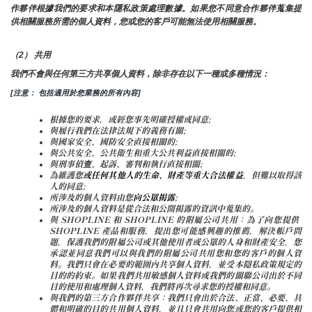
作夥伴根據我們的要求和本隱私政策處理數據。如果您不同意合作夥伴蒐集提
供相關服務所需的個人資料，您或您的客戶可能無法使用相關服務。
（2） 共用
我們不會與任何第三方共享個人資料，除非存在以下一種或多種情況：
[注意： 包括適用於您業務的所有內容]
根據您的要求，或經您事先明確授權或同意;
與履行我們在法律法規下的義務有關;
與國家安全、國防安全直接相關的;
與公共安全、公共衛生和重大公共利益直接相關的;
與刑事偵查、起訴、審判和執行直接相關;
為維護您
或任何其他人的生命、財產等重大合法權益
，但難以取得該
人的同意;
所涉及的個人資料由您
向公眾揭露
;
所涉及的個人資料是從合法和公開揭露的資訊中蒐集的。
與 SHOPLINE 和 SHOPLINE 的附屬公司共用：為了向您提供 
SHOPLINE 產品和服務，提出您可能感興趣的推薦，解決帳戶問
題，保護我們的附屬公司或其他使用者或公眾的人身和財產安全，您
承認並同意我們可以與我們的附屬公司共用您和您的客戶的個人資
料。我們只會在必要的範圍內共享個人資料，並受本隱私政策規定的
目的的約束。如果我們共用敏感個人資料或我們的關聯公司出於不同
目的使用和處理個人資料，我們將再次尋求您的授權和同意。
與我們的第三方合作夥伴共享：我們只會出於合法、正當、必要、具
體和明確的目的共用個人資料，並且只會共用向您或您的客戶提供相