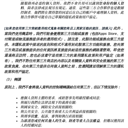
關服務所必需的個人資料。我們不會共用可以識別您
身份的個人資
料
，除非法律或法規另有規定。通常，這些第三方合作夥伴也是數據
控制者，他們將在徵得您的同意后在自己的帳戶中處理個人資料。此
類合作夥伴可能有自己單獨的隱私政策和用戶協定。
 此外，
[如果您使用第三方营銷應用程式蒐集有關您商店上買家活動的資訊，請插入]
當我們使用
商店
時
，
我們可能會
使用
第三方功能或服務（包括Apps Store、支
付閘道或物流服務提供者的應用程式）。請注意，此類功能或服務由第三方提
供。本隱私政策中描述的規則和程式不適用於此類第三方功能和服務。您向第
三方商店或服務提供的任何資訊將直接提供給這些服務的網路運營商。即使您
通過商店訪問，您也必須遵守這些第三方的適用隱私政策和用戶協定（如果
有）。我們不對任何第三方商店的內容以及有關個人資料和安全措施的第三方
政策負責。在向第三方提供任何個人資料之前，您應閱讀並理解第三方的隱私
政策和用戶協定。
（3） 轉讓
原則上，我們不會將個人資料的控制權轉讓給任何第三方，但以下情況除外：
應個人資料主體的要求，或經您事先明確授權或同意;
與履行我們在法律法規下的義務有關;
與國家安全、國防安全直接相關的;
與公共安全、公共衛生和重大公共利益直接相關的;
與刑事偵查、起訴、審判和執行直接相關;
為維護您
或任何其他人的生命、財產等重大合法權益
，但難以獲得該
人的授權同意;