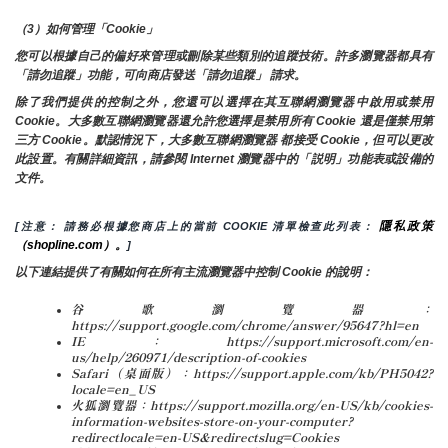
（3）如何管理「Cookie」
您可以根據自己的偏好來管理或刪除某些類別的追蹤技術。許多瀏覽器都具有
「請勿追蹤」功能，可向商店發送「請勿追蹤」 請求。
除了我們提供的控制之外，您還可以選擇在其互聯網瀏覽器中啟用或禁用
Cookie。大多數互聯網瀏覽器還允許您選擇是禁用所有 Cookie 還是僅禁用第
三方 Cookie。默認情況下，大多數互聯網瀏覽器 都接受 Cookie，但可以更改
此設置。有關詳細資訊，請參閱 Internet 瀏覽器中的「説明」功能表或設備的
文件。
隱私政策
[注意： 請務必根據您商店上的當前 COOKIE 清單檢查此列表： 
（shopline.com）。
]
以下連結提供了有關如何在所有主流瀏覽器中控制 Cookie 的說明：
谷歌瀏覽器：
https://support.google.com/chrome/answer/95647?hl=en
IE：https://support.microsoft.com/en-
us/help/260971/description-of-cookies
Safari（桌面版）：https://support.apple.com/kb/PH5042?
locale=en_US
火狐瀏覽器：https://support.mozilla.org/en-US/kb/cookies-
information-websites-store-on-your-computer?
redirectlocale=en-US&redirectslug=Cookies