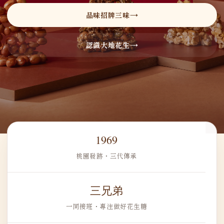
品味招牌三味
認識大地花生
1969
桃園發跡・三代傳承
三兄弟
一同接班・專注做好花生糖