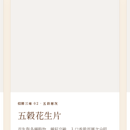
招牌三味 02 · 五穀層次
五穀花生片
花生與多種穀物、種籽交織，入口香脆而層次分明，