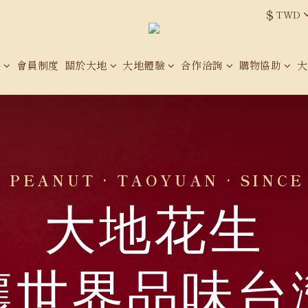
$
TWD
品
會員制度
關於大地
大地體驗
合作洽詢
購物協助
大
 PEANUT · TAOYUAN · SINCE
大地花生
讓世界品味台