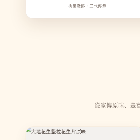
桃園發跡・三代傳承
從家傳原味、豐