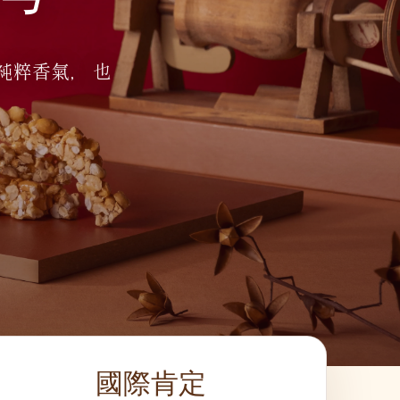
純粹香氣， 也
國際肯定