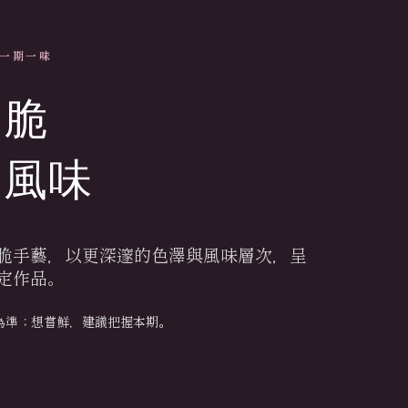
· 一期一味
生脆
定風味
脆手藝，以更深邃的色澤與風味層次，呈
定作品。
為準；想嘗鮮，建議把握本期。