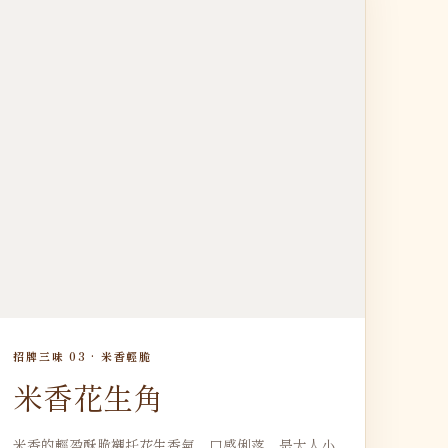
招牌三味 03 · 米香輕脆
米香花生角
米香的輕盈酥脆襯托花生香氣，口感俐落，是大人小