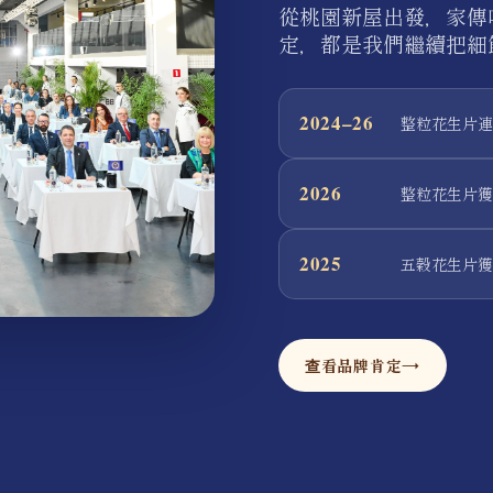
從桃園新屋出發，家傳
定，都是我們繼續把細
2024–26
整粒花生片連續
2026
整粒花生片獲 Cr
2025
五穀花生片獲 A.
查看品牌肯定