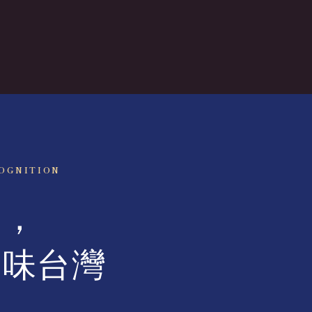
OGNITION
生，
品味台灣