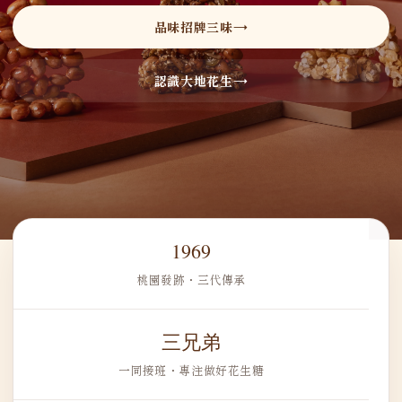
品味招牌三味
認識大地花生
1969
桃園發跡・三代傳承
三兄弟
一同接班・專注做好花生糖