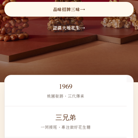
品味招牌三味
認識大地花生
1969
桃園發跡・三代傳承
三兄弟
一同接班・專注做好花生糖