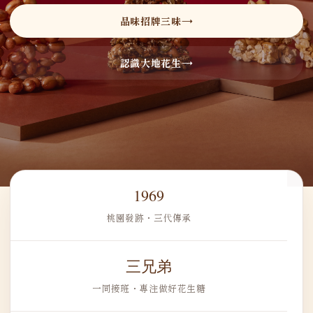
品味招牌三味
認識大地花生
1969
桃園發跡・三代傳承
三兄弟
一同接班・專注做好花生糖